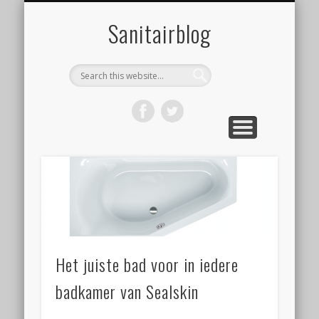
ONZE WEBSHOP
OVER ONS
NIEUWS
HOME
LINKS
Sanitairblog
Het juiste bad voor in iedere
badkamer van Sealskin