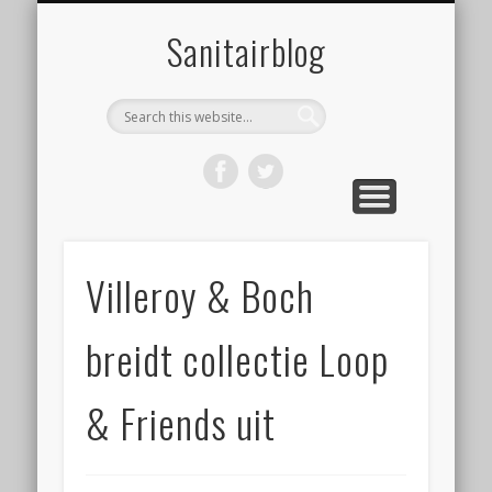
ONZE WEBSHOP
OVER ONS
NIEUWS
HOME
LINKS
Sanitairblog
Villeroy & Boch
breidt collectie Loop
& Friends uit