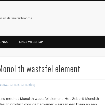
es uit de sanitairbranche
LINKS
ONZE WEBSHOP
Monolith wastafel element
Nieuws
,
Sanitair
,
Sanitairblog
 nu met het Monolith wastafel element. Het Geberit Monolith
l design product voor de badkamer waaraan een kraan en een