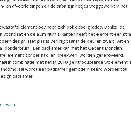
- en afvoerleidingen en de sifon zijn netjes weggewerkt in het
t wastafel element bevinden zich ook opberg lades. Dankzij de
n voorplaat en de aluminium zijkanten heeft het element een stra
dern design. Het glas is verkrijgbaar in de kleuren zwart, wit en
 (donderbruin). Een badkamer kan met het Geberit Monolith
afel element zonder hak- en breekwerk worden gerenoveerd,
aal in combinatie met het in 2010 geïntroduceerde wc element. 
handomdraai wordt een badkamer gemoderniseerd worden tot
design badkamer.
direct.nl