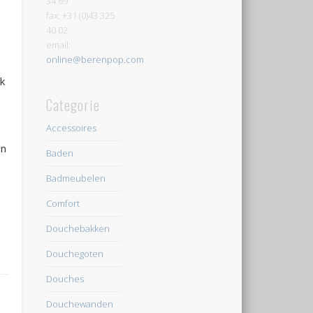
34 69
fax: +31 (0)43 325
40 02
email:
online@berenpop.com
k
Categorie
Accessoires
In
Baden
Badmeubelen
Comfort
Douchebakken
Douchegoten
Douches
Douchewanden