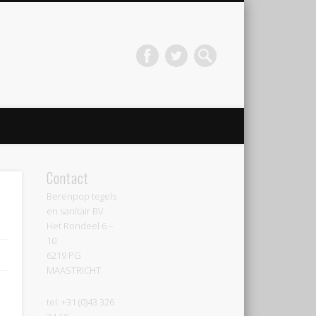
Contact
Berenpop tegels
en sanitair BV
Het Rondeel 6 –
10
6219 PG
MAASTRICHT
tel: +31 (0)43 326