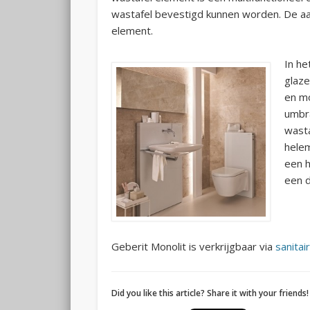
wastafel bevestigd kunnen worden. De aan
element.
In he
glaze
en mo
umbra
wast
helem
een 
een 
Geberit Monolit is verkrijgbaar via
sanitair
Did you like this article? Share it with your friends!