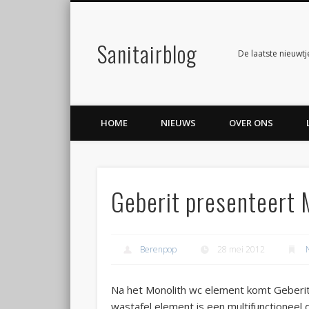
Sanitairblog
Facebook
Twitter
De laatste nieuwtj
HOME
NIEUWS
OVER ONS
Geberit presenteert 
Berenpop
28 mei 2012
Na het Monolith wc element komt Geberit
wastafel element is een multifunctionee