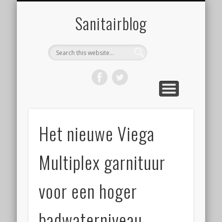
ONZE WEBSHOP
OVER ONS
NIEUWS
HOME
LINKS
Sanitairblog
Het nieuwe Viega
Multiplex garnituur
voor een hoger
badwaterniveau