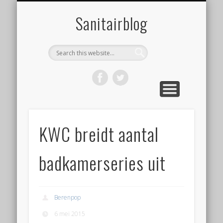
ONZE WEBSHOP
OVER ONS
NIEUWS
HOME
LINKS
Sanitairblog
KWC breidt aantal
badkamerseries uit
Berenpop
6 mei 2015