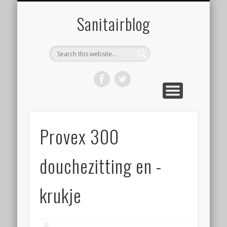
ONZE WEBSHOP
OVER ONS
NIEUWS
HOME
LINKS
Sanitairblog
Provex 300
douchezitting en -
krukje