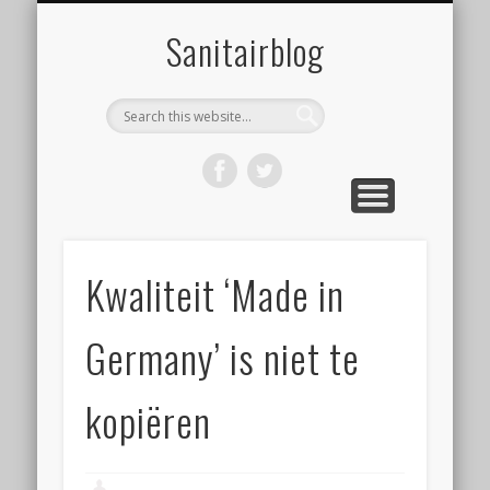
ONZE WEBSHOP
OVER ONS
NIEUWS
HOME
LINKS
Sanitairblog
Kwaliteit ‘Made in
Germany’ is niet te
kopiëren