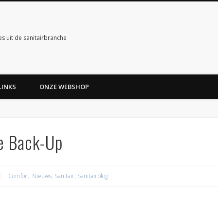
es uit de sanitairbranche
LINKS
ONZE WEBSHOP
de Back-Up
Comfort
,
Nieuws
,
Sanitair
,
Sanitairblog