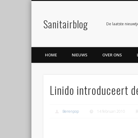
Sanitairblog
Facebook
Twitter
De laatste nieuwtj
HOME
NIEUWS
OVER ONS
Linido introduceert 
Berenpop
14 februari 2010