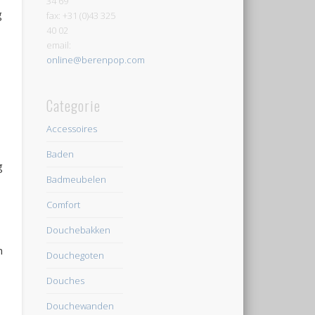
34 69
g
fax: +31 (0)43 325
40 02
email:
online@berenpop.com
Categorie
Accessoires
Baden
g
Badmeubelen
Comfort
Douchebakken
n
Douchegoten
Douches
Douchewanden