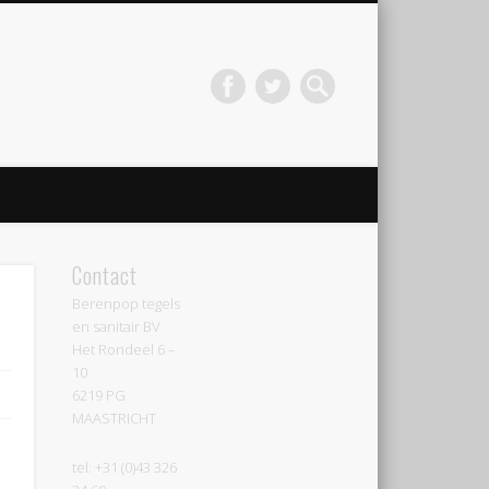
Contact
Berenpop tegels
en sanitair BV
Het Rondeel 6 –
10
6219 PG
MAASTRICHT
tel: +31 (0)43 326