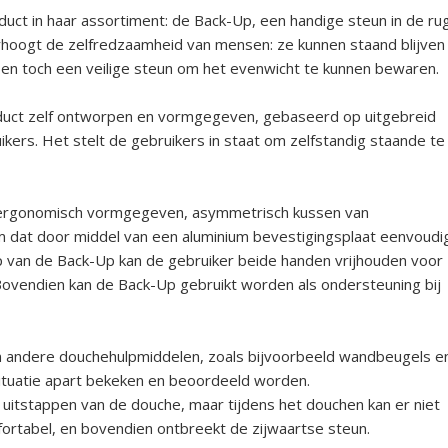
oduct in haar assortiment: de Back-Up, een handige steun in de ru
rhoogt de zelfredzaamheid van mensen: ze kunnen staand blijven
en toch een veilige steun om het evenwicht te kunnen bewaren.
roduct zelf ontworpen en vormgegeven, gebaseerd op uitgebreid
ikers. Het stelt de gebruikers in staat om zelfstandig staande te
 ergonomisch vormgegeven, asymmetrisch kussen van
m dat door middel van een aluminium bevestigingsplaat eenvoudi
 van de Back-Up kan de gebruiker beide handen vrijhouden voor
Bovendien kan de Back-Up gebruikt worden als ondersteuning bij
 andere douchehulpmiddelen, zoals bijvoorbeeld wandbeugels e
situatie apart bekeken en beoordeeld worden.
 uitstappen van de douche, maar tijdens het douchen kan er niet
fortabel, en bovendien ontbreekt de zijwaartse steun.