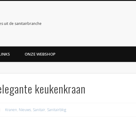
es uit de sanitairbranche
LINKS
ONZE WEBSHOP
 elegante keukenkraan
Kranen
,
Nieuws
,
Sanitair
,
Sanitairblog