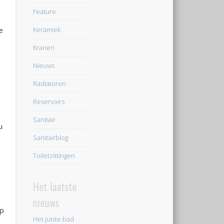
Feature
Keramiek
e
Kranen
Nieuws
Radiatoren
Reservoirs
Sanitair
u
Sanitairblog
Toiletzittingen
Het laatste
nieuws
lp
Het juiste bad