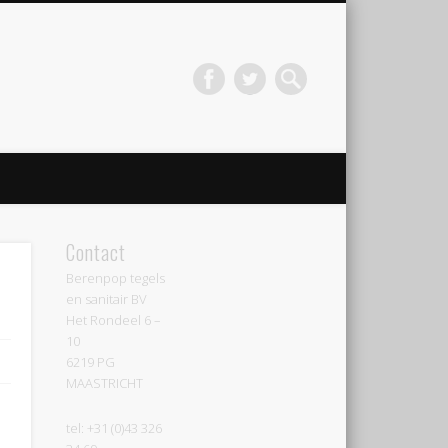
Contact
Berenpop tegels
en sanitair BV
Het Rondeel 6 –
10
6219 PG
MAASTRICHT
tel: +31 (0)43 326