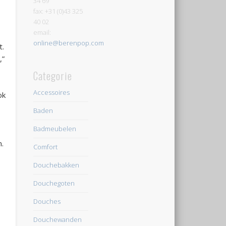
34 69
fax: +31 (0)43 325
40 02
email:
online@berenpop.com
t.
,”
Categorie
Accessoires
ok
Baden
Badmeubelen
n.
Comfort
Douchebakken
Douchegoten
Douches
Douchewanden