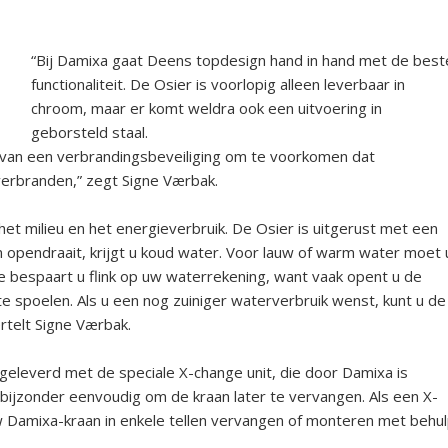
“Bij Damixa gaat Deens topdesign hand in hand met de best
functionaliteit. De Osier is voorlopig alleen leverbaar in
chroom, maar er komt weldra ook een uitvoering in
geborsteld staal.
van een verbrandingsbeveiliging om te voorkomen dat
 verbranden,” zegt Signe Værbak.
 milieu en het energieverbruik. De Osier is uitgerust met een
 opendraait, krijgt u koud water. Voor lauw of warm water moet 
bespaart u flink op uw waterrekening, want vaak opent u de
e spoelen. Als u een nog zuiniger waterverbruik wenst, kunt u de
rtelt Signe Værbak.
eleverd met de speciale X-change unit, die door Damixa is
bijzonder eenvoudig om de kraan later te vervangen. Als een X-
 uw Damixa-kraan in enkele tellen vervangen of monteren met behu