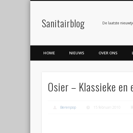
Sanitairblog
Facebook
Twitter
De laatste nieuwtj
HOME
NIEUWS
OVER ONS
Osier – Klassieke en
Berenpop
15 februari 2010