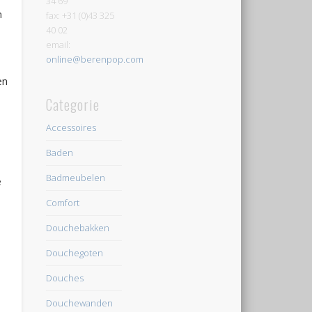
34 69
n
fax: +31 (0)43 325
40 02
email:
online@berenpop.com
en
Categorie
Accessoires
Baden
Badmeubelen
e
Comfort
Douchebakken
Douchegoten
Douches
Douchewanden