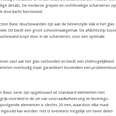
odige details. De moderne grepen en rechthoekige scharnieren zij
ok doordacht functioneel.
tion Basic douchewanden zijn aan de binnenzijde vlak in het glas
iek. Dit biedt een groot schoonmaakgemak. De afdichtstrip tuss
ouchewand loopt door in de scharnieren, voor een optimale
even vast aan het glas verbonden en biedt een stelmogelijkheid
t inmeten overbodig maar garandeert bovendien een probleemloz
ion Basic serie zijn opgebouwd uit standaard elementen met
rijk voordeel in de zin van voorraadbeheersing en leverings-
 opvolgende elementen is slechts 20 mm, waardoor elke maat
ingevuld kan worden. Het is eveneens mogelijk om twee delen