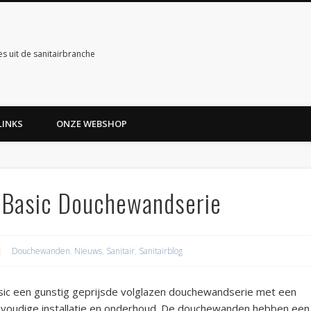
es uit de sanitairbranche
LINKS
ONZE WEBSHOP
n Basic Douchewandserie
Douchewanden
,
Nieuws
,
Sanitair
,
Sanitairblog
asic een gunstig geprijsde volglazen douchewandserie met een
eenvoudige installatie en onderhoud. De douchewanden hebben een