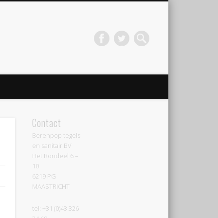
Contact
Berenpop tegels
en sanitair BV
Het Rondeel 6 –
10
6219 PG
MAASTRICHT
tel: +31 (0)43 326