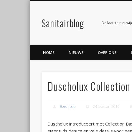
Sanitairblog
Facebook
Twitter
De laatste nieuwtj
HOME
NIEUWS
OVER ONS
Duscholux Collectio
Berenpop
24 februari 2010
Duscholux introduceert met Collection B
eigentijds design en vele details voor 