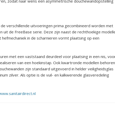
eren, zodat naar wens een asymmetrische douchewandopstelling
 de verschillende uitvoeringen prima gecombineerd worden met
n uit de FreeBase serie. Deze zijn naast de rechthoekige modell
t hefmechaniek in de scharnieren vormt plaatsing op een
euren met een vaststaand deurdeel voor plaatsing in een nis, voo
 realiseren van een hoekinstap. Ook kwartronde modellen behoren
douchewanden zijn standaard uitgevoerd in helder veiligheidsglas
inum zilver. Als optie is de vuil- en kalkwerende glasveredeling
www.sanitairdirect.nl