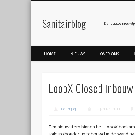
Sanitairblog
Facebook
Twitter
De laatste nieuwtj
HOME
NIEUWS
OVER ONS
LoooX Closed inbouw 
Berenpop
10 januari 2011
Een nieuw item binnen het LoooX badkam
toiletrolhouder, ingebouwd in de wand naa