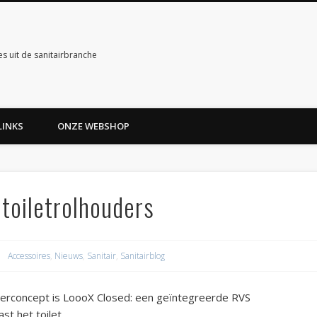
es uit de sanitairbranche
LINKS
ONZE WEBSHOP
toiletrolhouders
Accessoires
,
Nieuws
,
Sanitair
,
Sanitairblog
erconcept is LoooX Closed: een geïntegreerde RVS
st het toilet.