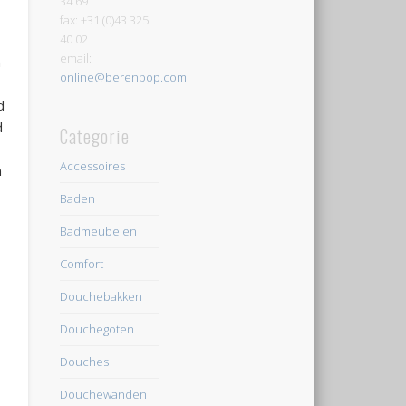
34 69
fax: +31 (0)43 325
40 02
email:
n
online@berenpop.com
d
d
Categorie
Accessoires
n
Baden
Badmeubelen
Comfort
Douchebakken
Douchegoten
Douches
Douchewanden