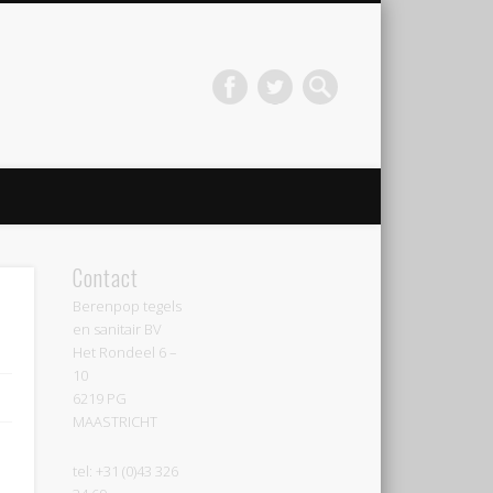
Contact
Berenpop tegels
en sanitair BV
Het Rondeel 6 –
10
6219 PG
MAASTRICHT
tel: +31 (0)43 326